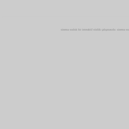
sinema sozluk bir interaktif sözlük çalışmasıdır. sinema soz