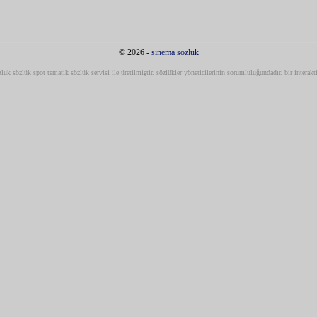
© 2026 -
sinema sozluk
luk sözlük spot tematik sözlük servisi ile üretilmiştir. sözlükler yöneticilerinin sorumluluğundadır. bir interak